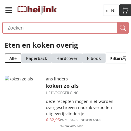
nl-NL
Eten en koken overig
Alle
Paperback
Hardcover
E-book
Filters
ans linders
koken zo als
HET VROEGER GING
deze recepten mogen niet worden
overgeschreven nadruk verboden
uitgeverij vlindertje
€ 32,95
PAPERBACK
-
NEDERLANDS
-
9789464859782