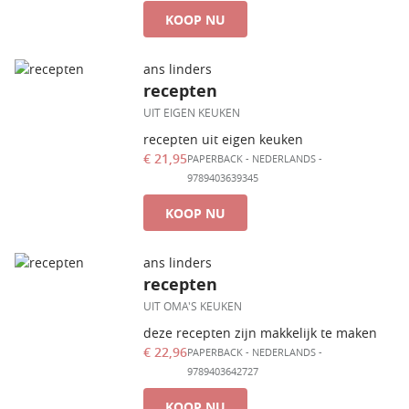
KOOP NU
ans linders
recepten
UIT EIGEN KEUKEN
recepten uit eigen keuken
€ 21,95
PAPERBACK
-
NEDERLANDS
-
9789403639345
KOOP NU
ans linders
recepten
UIT OMA'S KEUKEN
deze recepten zijn makkelijk te maken
€ 22,96
PAPERBACK
-
NEDERLANDS
-
9789403642727
KOOP NU